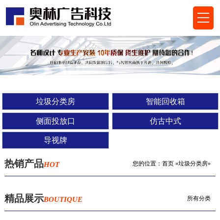
垃圾分类房
智能回收箱
侧面投放口
仿古中式
导视牌
热销产品
您的位置：
首页
»垃圾分类房»
HOT
精品展示
所有分类
BOUTIQUE