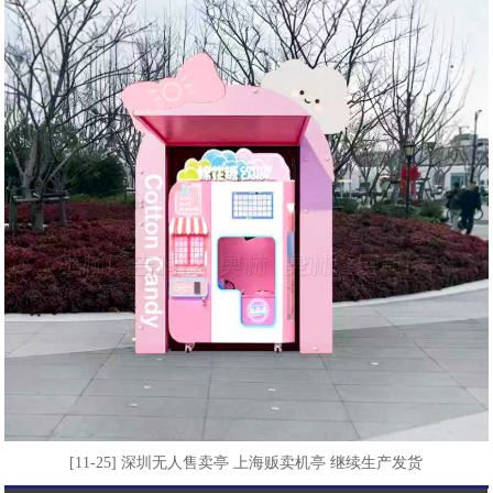
[11-25] 深圳无人售卖亭 上海贩卖机亭 继续生产发货