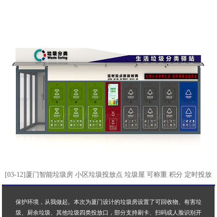
[03-12]厦门智能垃圾房 小区垃圾投放点 垃圾屋 可称重 积分 定时投放
保护环境，从我做起。本次为厦门设计的垃圾房设置了可回收物、有害垃
圾、厨余垃圾、其他垃圾四类投放口，部分支持刷卡、扫码或人脸识别开